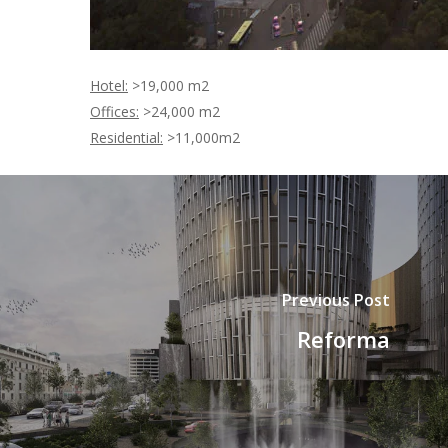
Hotel:
>19,000 m2
Offices
:
>24,000 m2
Residential
:
>11,000m2
Previous Post
Reforma